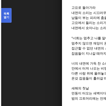
고요로 돌아가라
내면의 소리는 시끄러우
목록
열기
남들이 부는 피리에 춤
고요에서 들리는 소리
내면에서 솟아나는 소리
“
너희는 멈추고 나를 
멈추지 않으면 재앙이 
접근할 수 없던 내면의 
잡음들이 지나갈 때까지
너의 내면에 가득 찬 소
안에서 터져 나오는 비
다른 사람 위에 올려놓
온갖 잡음들이 흘러갈 
새해의 첫날
먼동이 터오는 새벽이
밤의 끄트머리에는 언제