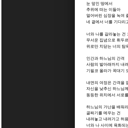
눈 덮인 땅에서
추위에 떠는 이들아
얼어버린 심장을 녹여 
네 곁에서 너를 기다리
너와 나를 갈라놓는 건
무서운 집념으로 휘두르
위로만 치닫는 너의 탐
인간과 하느님의 간격
사람의 발아래까지 내
기필코 올라가 꼭대기 
내면의 여정은 간격을 
자신을 낮추신 하느님께
동등한 위치에서 서로를
하느님의 가난을 배워
골짜기를 메우는 건
내려놓고 내려가고 허
너와 나 사이에 육화되