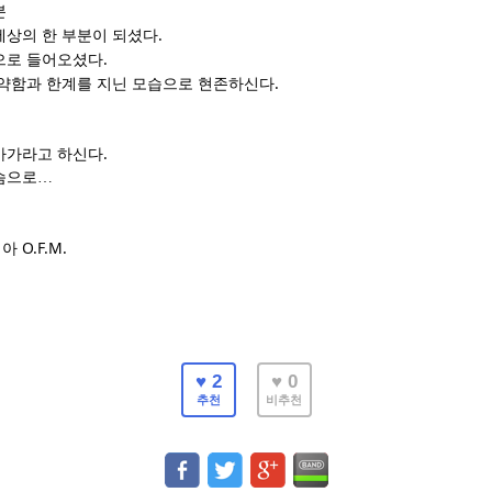
분
.
세상의 한 부분이 되셨다
.
으로 들어오셨다
.
약함과 한계를 지닌 모습으로
현존하신다
.
가가라고 하신다
슴으로
…
O.F.M.
리아
♥ 2
♥ 0
추천
비추천