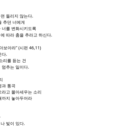
.
면 들리지 않는다
을 추던 너에게
가 너를 변화시키도록
.
에 따라 춤을 추라고 하신다
” (
46,11)
알아보아라
시편
.
온다
소리를 듣는 건
.
 멈추는 일이다
리
명과 통곡
으라고 몰아세우는 소리
때까지 놓아두어라
다
.
나 빛이 있다