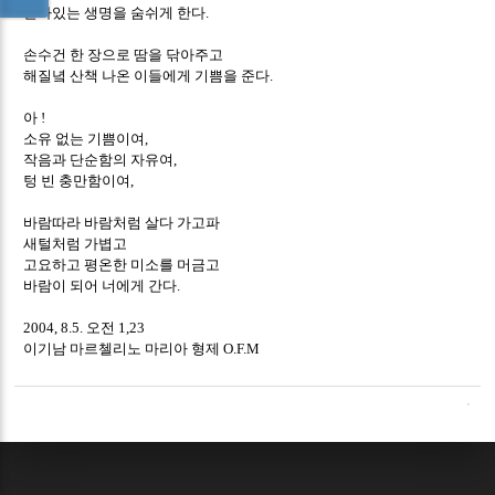
살아있는 생명을 숨쉬게 한다
.
손수건 한 장으로 땀을 닦아주고
해질녘 산책 나온 이들에게 기쁨을 준다
.
아
!
소유 없는 기쁨이여
,
작음과 단순함의 자유여
,
텅 빈 충만함이여
,
바람따라 바람처럼 살다 가고파
새털처럼 가볍고
고요하고 평온한 미소를 머금고
바람이 되어 너에게 간다.
2004, 8.5.
오전
1,23
이기남 마르첼리노 마리아 형제 O.F.M