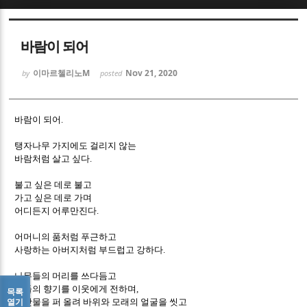
Sketchbook5, 스케치북5
Sketchbook5, 스케치북5
바람이 되어
이마르첼리노M
Nov 21, 2020
by
posted
바람이 되어
.
Sketchbook5, 스케치북5
Sketchbook5, 스케치북5
탱자나무 가지에도 걸리지 않는
바람처럼 살고 싶다
.
불고 싶은 데로 불고
가고 싶은 데로 가며
어디든지 어루만진다
.
어머니의 품처럼 푸근하고
사랑하는 아버지처럼 부드럽고 강하다
.
나무들의 머리를 쓰다듬고
꽃들의 향기를 이웃에게 전하며
,
목록
열기
바닷물을 퍼 올려 바위와 모래의 얼굴을 씻고