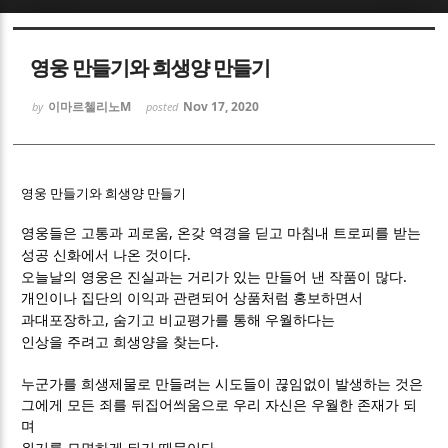
Sketchbook5, 스케치북5
Sketchbook5, 스케치북5
영웅 만들기와 희생양 만들기
이마르첼리노M
Nov 17, 2020
by
posted
영웅 만들기와 희생양 만들기
Sketchbook5, 스케치북5
Sketchbook5, 스케치북5
,
영웅들은 고통과 괴로움
온갖 역경을 딛고 마침내 트로피를 받는
.
성공 신화에서 나온 것이다
.
오늘날의 영웅은 진실과는 거리가 있는 만들어 낸 작품이 많다
개인이나 집단의 이익과 관련되어 상품처럼 홍보하면서
,
과대포장하고
숨기고 비교평가를 통해 우월하다는
.
인상을 주려고 희생양을 찾는다
누군가를 희생제물로 만들려는 시도들이 끊임없이 발생하는 것은
그에게 모든 죄를 뒤집어씌움으로 우리 자신은 우월한 존재가 되
며
.