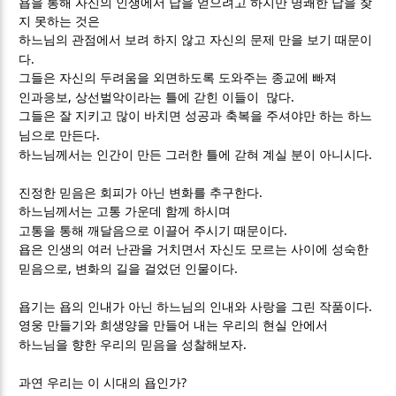
욥을 통해 자신의 인생에서 답을 얻으려고 하지만 명쾌한 답을 찾
지 못하는 것은
하느님의 관점에서 보려 하지 않고 자신의 문제 만을 보기 때문이
.
다
그들은 자신의 두려움을 외면하도록 도와주는 종교에 빠져
,
.
인과응보
상선벌악이라는 틀에 갇힌 이들이 많다
그들은 잘 지키고 많이 바치면 성공과 축복을 주셔야만 하는 하느
.
님으로 만든다
.
하느님께서는 인간이 만든 그러한 틀에 갇혀 계실 분이 아니시다
.
진정한 믿음은 회피가 아닌 변화를 추구한다
하느님께서는 고통 가운데 함께 하시며
.
고통을 통해 깨달음으로 이끌어 주시기 때문이다
욥은 인생의 여러 난관을 거치면서 자신도 모르는 사이에 성숙한
,
.
믿음으로
변화의 길을 걸었던 인물이다
.
욥기는 욥의 인내가 아닌 하느님의 인내와 사랑을 그린 작품이다
영웅 만들기와 희생양을 만들어 내는 우리의 현실 안에서
.
하느님을 향한 우리의 믿음을 성찰해보자
?
과연 우리는 이 시대의 욥인가