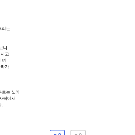
드리는
 보니
하시고
시며
나라가
부르는 노래
끝자락에서
.
다