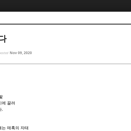
5, 스케치북5
5, 스케치북5
다
Nov 09, 2020
posted
5, 스케치북5
5, 스케치북5
꽃
기에 끌려
.
다
내는 매혹의 자태