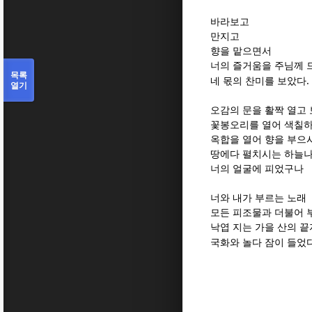
바라보고
만지고
향을 맡으면서
너의 즐거움을 주님께 
목록
.
네 몫의 찬미를 보았다
열기
오감의 문을 활짝 열고
꽃봉오리를 열어 색칠
옥합을 열어 향을 부으
땅에다 펼치시는 하늘
너의 얼굴에 피었구나
너와 내가 부르는 노래
모든 피조물과 더불어 
낙엽 지는 가을 산의 
국화와 놀다 잠이 들었