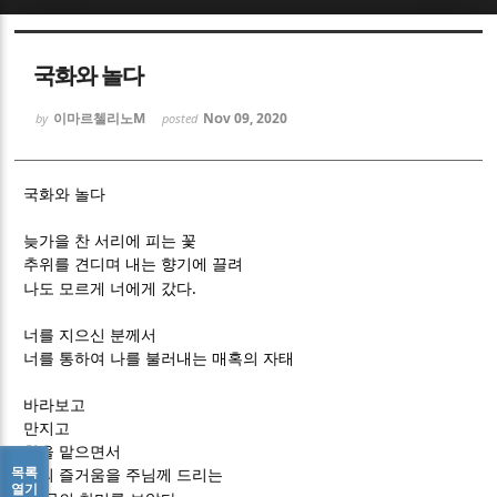
Sketchbook5, 스케치북5
Sketchbook5, 스케치북5
국화와 놀다
이마르첼리노M
Nov 09, 2020
by
posted
국화와 놀다
Sketchbook5, 스케치북5
Sketchbook5, 스케치북5
늦가을 찬 서리에 피는 꽃
추위를 견디며 내는 향기에 끌려
.
나도 모르게 너에게 갔다
너를 지으신 분께서
너를 통하여 나를 불러내는 매혹의 자태
바라보고
만지고
향을 맡으면서
목록
너의 즐거움을 주님께 드리는
열기