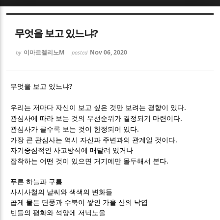
Sketchbook5, 스케치북5
Sketchbook5, 스케치북5
무엇을 보고 있느냐?
이마르첼리노M
Nov 06, 2020
by
posted
?
무엇을 보고 있느냐
Sketchbook5, 스케치북5
Sketchbook5, 스케치북5
.
우리는 저마다 자신이 보고 싶은 것만 보려는 경향이 있다
.
관심사에 따라 보는 것의 우선순위가 결정되기 마련이다
.
관심사가 클수록 보는 것이 한정되어 있다
.
가장 큰 관심사는 역시 자신과 주변과의 관계일 것이다
자기중심적인 사고방식에 매달려 있거나
.
잡착하는 어떤 것이 있으면 거기에만 몰두해서 본다
푸른 하늘과 구름
사시사철의 날씨와 색색의 변화들
곱게 물든 단풍과 수북이 쌓인 가을 산의 낙엽
빈들의 평화와 석양에 저녁노을