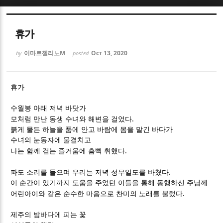
Sketchbook5, 스케치북5
Sketchbook5, 스케치북5
휴가
이마르첼리노M
Oct 13, 2020
by
posted
휴가
Sketchbook5, 스케치북5
Sketchbook5, 스케치북5
수월봉 아래 저녁 바닷가
.
모처럼 만난 동생 수녀와 해변을 걸었다
붉게 물든 하늘을 품에 안고 바람에 몸을 맡긴 바다가
수녀의 눈동자에 물결치고
.
나는 함께 걷는 즐거움에 흠뻑 취했다
.
파도 소리를 들으며 우리는 저녁 성무일도를 바쳤다
이 순간이 있기까지 도움을 주었던 이들을 통해 동행하신 주님께
.
어린아이와 같은 순수한 마음으로 찬미의 노래를 불렀다
제주의 밤바다에 피는 꽃