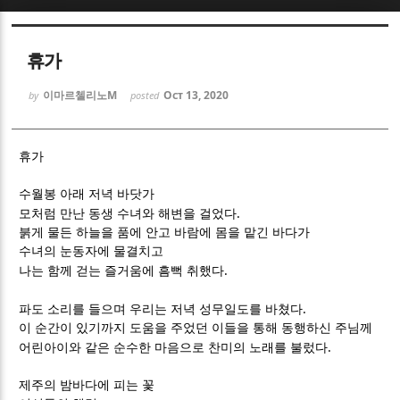
Sketchbook5, 스케치북5
Sketchbook5, 스케치북5
휴가
이마르첼리노M
Oct 13, 2020
by
posted
휴가
Sketchbook5, 스케치북5
Sketchbook5, 스케치북5
수월봉 아래 저녁 바닷가
.
모처럼 만난 동생 수녀와 해변을 걸었다
붉게 물든 하늘을 품에 안고 바람에 몸을 맡긴 바다가
수녀의 눈동자에 물결치고
.
나는 함께 걷는 즐거움에 흠뻑 취했다
.
파도 소리를 들으며 우리는 저녁 성무일도를 바쳤다
이 순간이 있기까지 도움을 주었던 이들을 통해 동행하신 주님께
.
어린아이와 같은 순수한 마음으로 찬미의 노래를 불렀다
제주의 밤바다에 피는 꽃