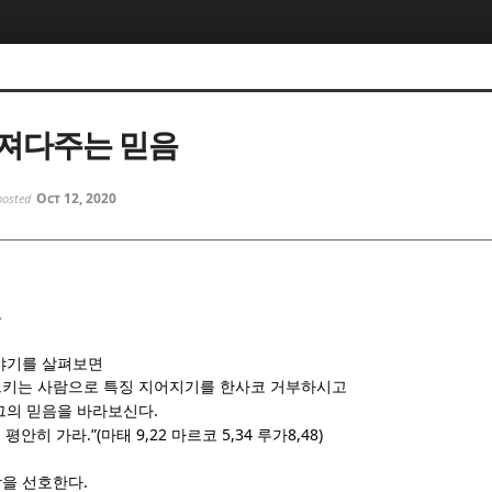
5, 스케치북5
5, 스케치북5
져다주는 믿음
Oct 12, 2020
posted
5, 스케치북5
5, 스케치북5
음
야기를 살펴보면
키는 사람으로 특징 지어지기를 한사코 거부하시고
.
그의 믿음을 바라보신다
.
.”(
9,22
5,34
8,48)
평안히 가라
마태
마르코
루가
.
앙을 선호한다