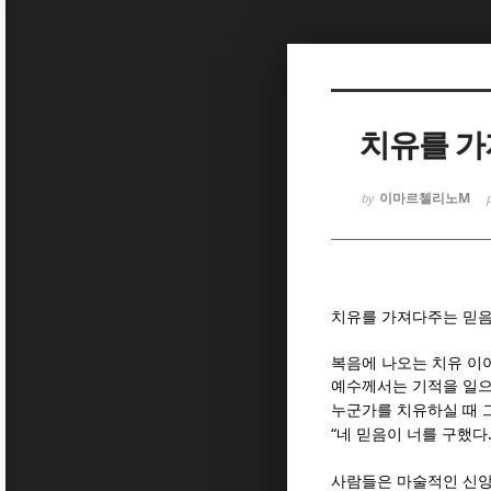
Sketchbook
Sketchbook
치유를 가
이마르첼리노M
by
Sketchbook
Sketchbook
치유를 가져다주는 믿
복음에 나오는 치유 이
예수께서는 기적을 일으
누군가를 치유하실 때 
“
네 믿음이 너를 구했다
사람들은 마술적인 신