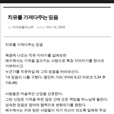
Sketchbook5, 스케치북5
Sketchbook5, 스케치북5
치유를 가져다주는 믿음
이마르첼리노M
Oct 12, 2020
by
posted
치유를 가져다주는 믿음
Sketchbook5, 스케치북5
Sketchbook5, 스케치북5
복음에 나오는 치유 이야기를 살펴보면
예수께서는 기적을 일으키는 사람으로 특징 지어지기를 한사코
거부하시고
.
누군가를 치유하실 때 그의 믿음을 바라보신다
“
.
.”(
9,22
5,34
네 믿음이 너를 구했다
평안히 가라
마태
마르코
루
8,48)
가
.
사람들은 마술적인 신앙을 선호한다
.
그런 신앙은 기적을 하든 않든 간에 모든 책임을 하느님께 돌린다
.
성숙한 믿음은 참여와 협력으로 변화되기를 원한다
예수께서는 치유 받은 사람들이 자기 자신이 되도록 일깨워 주셨