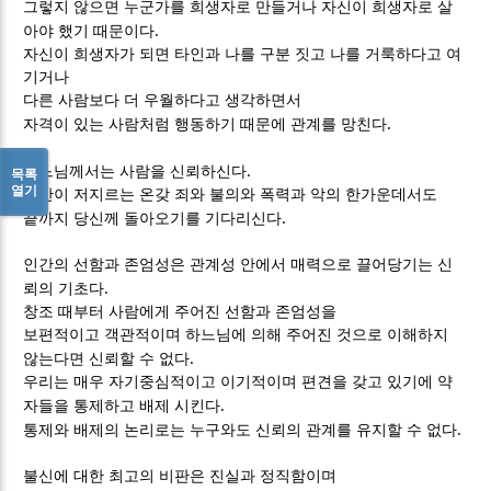
그렇지 않으면 누군가를 희생자로 만들거나 자신이 희생자로 살
.
아야 했기 때문이다
자신이 희생자가 되면 타인과 나를 구분 짓고 나를 거룩하다고 여
기거나
다른 사람보다 더 우월하다고 생각하면서
.
자격이 있는 사람처럼 행동하기 때문에 관계를 망친다
.
하느님께서는 사람을 신뢰하신다
목록
열기
인간이 저지르는 온갖 죄와 불의와 폭력과 악의 한가운데서도
.
끝까지 당신께 돌아오기를 기다리신다
인간의 선함과 존엄성은 관계성 안에서 매력으로 끌어당기는 신
.
뢰의 기초다
창조 때부터 사람에게 주어진 선함과 존엄성을
보편적이고 객관적이며 하느님에 의해 주어진 것으로 이해하지
.
않는다면 신뢰할 수 없다
우리는 매우 자기중심적이고 이기적이며 편견을 갖고 있기에 약
.
자들을 통제하고 배제 시킨다
.
통제와 배제의 논리로는 누구와도 신뢰의 관계를 유지할 수 없다
불신에 대한 최고의 비판은 진실과 정직함이며