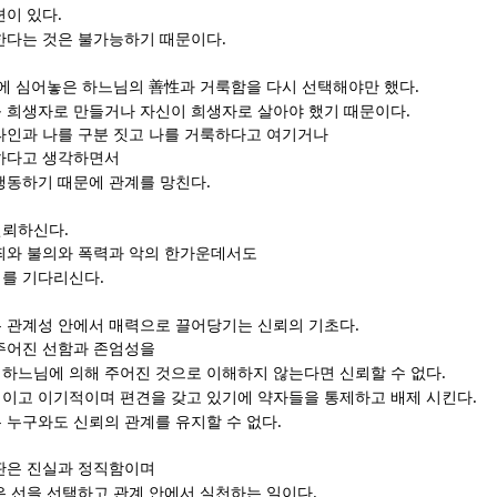
.
련이 있다
.
한다는 것은 불가능하기 때문이다
.
안에 심어놓은 하느님의
善性
과 거룩함을 다시 선택해야만 했다
.
 희생자로 만들거나 자신이 희생자로 살아야 했기 때문이다
타인과 나를 구분 짓고 나를 거룩하다고 여기거나
하다고 생각하면서
.
행동하기 때문에 관계를 망친다
.
신뢰하신다
죄와 불의와 폭력과 악의 한가운데서도
.
기를 기다리신다
.
 관계성 안에서 매력으로 끌어당기는 신뢰의 기초다
주어진 선함과 존엄성을
.
하느님에 의해 주어진 것으로 이해하지 않는다면 신뢰할 수 없다
.
이고 이기적이며 편견을 갖고 있기에 약자들을 통제하고 배제 시킨다
.
 누구와도 신뢰의 관계를 유지할 수 없다
판은 진실과 정직함이며
.
은 선을 선택하고 관계 안에서 실천하는 일이다