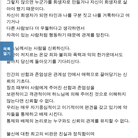
그렇지 않으면 누군가를 희생자로 만들거나 자신이 희생자로 살
.
아야 했기 때문이다
자신이 희생자가 되면 타인과 나를 구분 짓고 나를 거룩하다고 여
기거나
다른 사람보다 더 우월하다고 생각하면서
.
자격이 있는 사람처럼 행동하기 때문에 관계를 망친다
.
하느님께서는 사람을 신뢰하신다
목록
열기
인간이 저지르는 온갖 죄와 불의와 폭력과 악의 한가운데서도
.
끝까지 당신께 돌아오기를 기다리신다
인간의 선함과 존엄성은 관계성 안에서 매력으로 끌어당기는 신
.
뢰의 기초다
창조 때부터 사람에게 주어진 선함과 존엄성을
보편적이고 객관적이며 하느님에 의해 주어진 것으로 이해하지
.
않는다면 신뢰할 수 없다
우리는 매우 자기중심적이고 이기적이며 편견을 갖고 있기에 약
.
자들을 통제하고 배제 시킨다
.
통제와 배제의 논리로는 누구와도 신뢰의 관계를 유지할 수 없다
불신에 대한 최고의 비판은 진실과 정직함이며