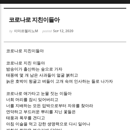
Sketchbook5, 스케치북5
Sketchbook5, 스케치북5
코로나로 지친이들아
이마르첼리노M
Sep 12, 2020
by
posted
코로나로 지친이들아
Sketchbook5, 스케치북5
Sketchbook5, 스케치북5
코로나로 지친 이들아
밤송이가 출산하는 숲으로 가자
태풍에 몇 개 남은 사과들이 얼굴 붉히고
늙은 호박이 뒹굴고 벼들이 고개 숙여 인사하는 들로 나가자
코로나로 애가타고 눈물 짓는 이들아
너희 머리를 잠시 잊어버리고
너를 지배하는 모든 압박으로부터 자유를 찾아라
연약하고 부드러운 뿌리를 지닌 꽃들은
태풍과 폭우를 견디고
아침 이슬을 먹고 강한 생명력으로 다시 일어나