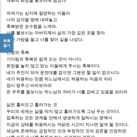
.
개화의 희망을 봉오리에 담았다
꺼져가는 심지에 절망하는 이들아
너의 감각을 땅에 내려놓고
.
축복받은 순수함을 느껴라
너를 볼보시는 아버지께서 삶의 가장 깊은 곳을 찾아
.
왕진 가방을 들고 너를 찾아 길을 나섰다
목록
열기
견딤의 축복
.
기다림의 축복은 쉽게 오는 것이 아니다
.
희망을 놓지 않고 믿는 이들에게 주시는 축복이다
.
네가 주인이 되어 운전대를 잡으면 그분은 할 일이 없으시다
네가 허용하는 만큼 하느님께서도 허용하는 마음의 자리
잠시 멈추고 바라보아라
온 우주를 돌보시는 하느님의 자비가 너를 감싸고 있음을 보리라
삶은 흘러오고 흘러가는 것
.
우리의 숙제는 삶을 막지 않고 흘러가도록 그냥 두는 것이다
접촉하는 모든 관계들 안에서 생생하게 일하시는 분께서
.
지금의 상태를 허용하시는 까닭은 시간이 지나면 알게 될 것이다
세상에 존재하는 긍정적인 것과 부정적인 것의 공존을 인정하면