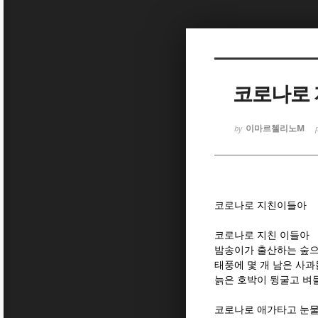
Sketchbook
Sketchbook
코로나로
이마르첼리노M
by
Sketchbook
Sketchbook
코로나로 지친이들아
코로나로 지친 이들아
밤송이가 출산하는 숲으
태풍에 몇 개 남은 사
늙은 호박이 뒹굴고 벼
코로나로 애가타고 눈물