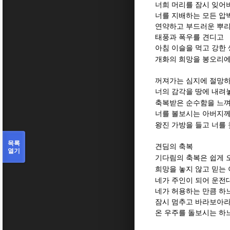
너희 머리를 잠시 잊어
너를 지배하는 모든 압
연약하고 부드러운 뿌리
태풍과 폭우를 견디고
아침 이슬을 먹고 강한
개화의 희망을 봉오리에
꺼져가는 심지에 절망
너의 감각을 땅에 내려
축복받은 순수함을 느
너를 볼보시는 아버지께
왕진 가방을 들고 너를
목록
견딤의 축복
열기
기다림의 축복은 쉽게 
희망을 놓지 않고 믿는
네가 주인이 되어 운전
네가 허용하는 만큼 하
잠시 멈추고 바라보아
온 우주를 돌보시는 하