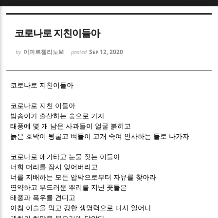
Sketchbook5, 스케치북5
Sketchbook5, 스케치북5
코로나로 지친이들아
이마르첼리노M
Sep 12, 2020
by
posted
코로나로 지친이들아
Sketchbook5, 스케치북5
Sketchbook5, 스케치북5
코로나로 지친 이들아
밤송이가 출산하는 숲으로 가자
태풍에 몇 개 남은 사과들이 얼굴 붉히고
늙은 호박이 뒹굴고 벼들이 고개 숙여 인사하는 들로 나가자
코로나로 애가타고 눈물 짓는 이들아
너희 머리를 잠시 잊어버리고
너를 지배하는 모든 압박으로부터 자유를 찾아라
연약하고 부드러운 뿌리를 지닌 꽃들은
태풍과 폭우를 견디고
아침 이슬을 먹고 강한 생명력으로 다시 일어나