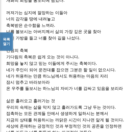
.
개화의 희망을 봉오리에 담았다
꺼져가는 심지에 절망하는 이들아
너의 감각을 땅에 내려놓고
.
축복받은 순수함을 느껴라
너를 볼보시는 아버지께서 삶의 가장 깊은 곳을 찾아
.
왕진 가방을 들고 너를 찾아 길을 나섰다
목록
열기
견딤의 축복
.
기다림의 축복은 쉽게 오는 것이 아니다
.
희망을 놓지 않고 믿는 이들에게 주시는 축복이다
.
네가 주인이 되어 운전대를 잡으면 그분은 할 일이 없으시다
네가 허용하는 만큼 하느님께서도 허용하는 마음의 자리
잠시 멈추고 바라보아라
온 우주를 돌보시는 하느님의 자비가 너를 감싸고 있음을 보리라
삶은 흘러오고 흘러가는 것
.
우리의 숙제는 삶을 막지 않고 흘러가도록 그냥 두는 것이다
접촉하는 모든 관계들 안에서 생생하게 일하시는 분께서
.
지금의 상태를 허용하시는 까닭은 시간이 지나면 알게 될 것이다
세상에 존재하는 긍정적인 것과 부정적인 것의 공존을 인정하면