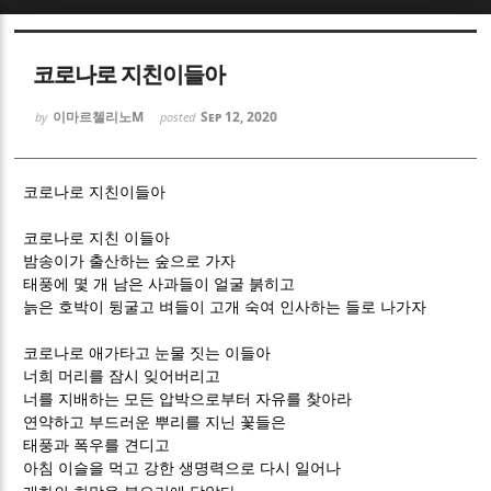
Sketchbook5, 스케치북5
Sketchbook5, 스케치북5
코로나로 지친이들아
이마르첼리노M
Sep 12, 2020
by
posted
코로나로 지친이들아
Sketchbook5, 스케치북5
Sketchbook5, 스케치북5
코로나로 지친 이들아
밤송이가 출산하는 숲으로 가자
태풍에 몇 개 남은 사과들이 얼굴 붉히고
늙은 호박이 뒹굴고 벼들이 고개 숙여 인사하는 들로 나가자
코로나로 애가타고 눈물 짓는 이들아
너희 머리를 잠시 잊어버리고
너를 지배하는 모든 압박으로부터 자유를 찾아라
연약하고 부드러운 뿌리를 지닌 꽃들은
태풍과 폭우를 견디고
아침 이슬을 먹고 강한 생명력으로 다시 일어나