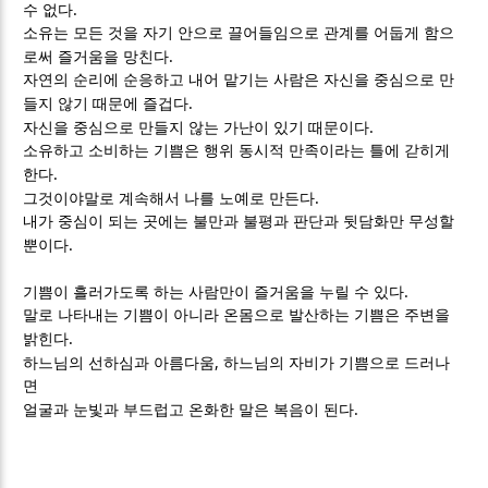
.
수 없다
소유는 모든 것을 자기 안으로 끌어들임으로 관계를 어둡게 함으
.
로써 즐거움을 망친다
자연의 순리에 순응하고 내어 맡기는 사람은 자신을 중심으로 만
.
들지 않기 때문에 즐겁다
.
자신을 중심으로 만들지 않는 가난이 있기 때문이다
소유하고 소비하는 기쁨은 행위 동시적 만족이라는 틀에 갇히게
.
한다
.
그것이야말로 계속해서 나를 노예로 만든다
내가 중심이 되는 곳에는 불만과 불평과 판단과 뒷담화만 무성할
.
뿐이다
.
기쁨이 흘러가도록 하는 사람만이 즐거움을 누릴 수 있다
말로 나타내는 기쁨이 아니라 온몸으로 발산하는 기쁨은 주변을
.
밝힌다
,
하느님의 선하심과 아름다움
하느님의 자비가 기쁨으로 드러나
면
.
얼굴과 눈빛과 부드럽고 온화한 말은 복음이 된다