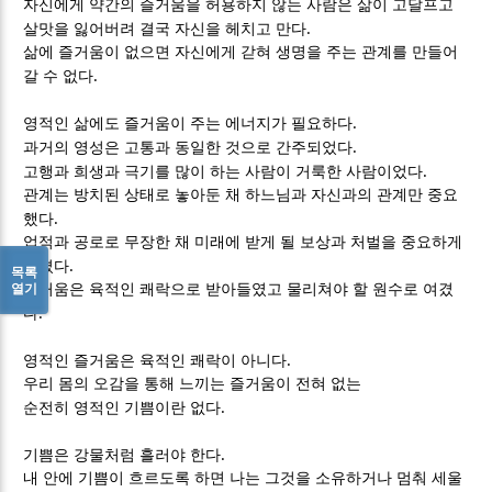
자신에게 약간의 즐거움을 허용하지 않는 사람은 삶이 고달프고
.
살맛을 잃어버려 결국 자신을 헤치고 만다
삶에 즐거움이 없으면 자신에게 갇혀 생명을 주는 관계를 만들어
.
갈 수 없다
.
영적인 삶에도 즐거움이 주는 에너지가 필요하다
.
과거의 영성은 고통과 동일한 것으로 간주되었다
.
고행과 희생과 극기를 많이 하는 사람이 거룩한 사람이었다
관계는 방치된 상태로 놓아둔 채 하느님과 자신과의 관계만 중요
.
했다
업적과 공로로 무장한 채 미래에 받게 될 보상과 처벌을 중요하게
.
여겼다
목록
열기
즐거움은 육적인 쾌락으로 받아들였고 물리쳐야 할 원수로 여겼
.
다
.
영적인 즐거움은 육적인 쾌락이 아니다
우리 몸의 오감을 통해 느끼는 즐거움이 전혀 없는
.
순전히 영적인 기쁨이란 없다
.
기쁨은 강물처럼 흘러야 한다
내 안에 기쁨이 흐르도록 하면 나는 그것을 소유하거나 멈춰 세울