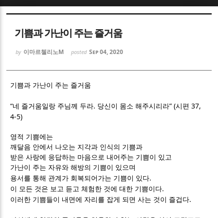
Sketchbook5, 스케치북5
Sketchbook5, 스케치북5
기쁨과 가난이 주는 즐거움
이마르첼리노M
Sep 04, 2020
by
posted
기쁨과 가난이 주는 즐거움
Sketchbook5, 스케치북5
Sketchbook5, 스케치북5
“
.
” (
37,
네 즐거움일랑 주님께 두라
당신이 몸소 해주시리라
시편
4-5)
영적 기쁨에는
깨달음 안에서 나오는 지각과 인식의 기쁨과
받은 사랑에 응답하는 마음으로 내어주는 기쁨이 있고
가난이 주는 자유와 해방의 기쁨이 있으며
.
용서를 통해 관계가 회복되어가는 기쁨이 있다
.
이 모든 것은 보고 듣고 체험한 것에 대한 기쁨이다
.
이러한 기쁨들이 내면에 자리를 잡게 되면 사는 것이 즐겁다