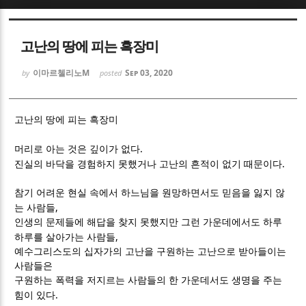
Sketchbook5, 스케치북5
Sketchbook5, 스케치북5
고난의 땅에 피는 흑장미
이마르첼리노M
Sep 03, 2020
by
posted
고난의 땅에 피는 흑장미
Sketchbook5, 스케치북5
Sketchbook5, 스케치북5
.
머리로 아는 것은 깊이가 없다
.
진실의 바닥을 경험하지 못했거나 고난의 흔적이 없기 때문이다
참기 어려운 현실 속에서 하느님을 원망하면서도 믿음을 잃지 않
,
는 사람들
인생의 문제들에 해답을 찾지 못했지만 그런 가운데에서도 하루
,
하루를 살아가는 사람들
예수그리스도의 십자가의 고난을 구원하는 고난으로 받아들이는
사람들은
구원하는 폭력을 저지르는 사람들의 한 가운데서도 생명을 주는
.
힘이 있다