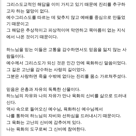
그리스도교적인 해답을 이미 가지고 있기 때문에 진리를 추구하
.
고자 하는 열망이 없다
예수그리스도를 따르는 데 맞추지 않고 예배를 중심으로 만들었
기 때문이고
그 해답은 추상적이고 피상적이며 막연하고 목마름이 없는 지식
.
에서 나온 것이기 때문이다
하느님을 믿는 이들은 고통을 감수하면서도 믿음을 잃지 않는 사
.
람들이다
.
예수께서 그리스도가 되신 것은 인간 안에 육화하신 말씀이었다
.
그 길은 고난을 감수하는 사랑의 길이었다
.
그분은 사랑하면 죽을 수밖에 없다는 진리를 몸소 가르쳐주셨다
.
믿음은 은총과 자유의 독특한 산물이다
하느님의 자유와 나의 자유가 만나 육화의 신비를 삶으로 드러내
.
신다
,
역사 속으로 들어오신 예수님
육화하신 예수님께서
.
나를 통하여 하느님의 자비와 선하심을 드러내시기 때문이다
.
그 육화는 고난의 신비에 감추어져 있다
.
나는 육화의 도구로써 그 신비에 참여한다