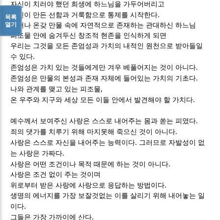
자신이 치러야 했던 희생에 하느님을 가두어버리고
.
자신이 만든 선함과 거룩함으로 통제를 시작한다
목록
열기
그러나 온갖 만물 속에 자연적으로 존재하는 관대하신 하느님
피조물 안에 숨겨두신 창조적 현존을 인식하게 되면
우리는 그것을 모든 존엄성과 가치의 내적인 원천으로 받아들일
.
수 있다
.
존엄성은 가치 있는 것들에게만 겨우 베풀어지는 것이 아니다
.
존엄성은 만물의 본성과 존재 자체에 들어있는 가치의 기초다
,
나와 관계를 맺고 있는 피조물
.
온 우주와 지구와 세상 모든 이들 안에서 발견해야 할 가치다
.
예수께서 보여주신 사랑은 스스로 내어주는 몸과 쏟는 피였다
.
죄의 댓가를 치루기 위해 마지못해 죽으신 것이 아니다
.
사랑은 스스로 자신을 내어주는 능력이다
그러므로 자발성이 없
.
는 사랑은 가짜다
.
사랑은 어떤 조건이나 목적 때문에 하는 것이 아니다
사랑은 조건 없이 주는 것이며
.
위로부터 받은 사랑에 사랑으로 응답하는 방법이다
생명의 에너지를 가장 보잘것없는 이를 살리기 위해 내어놓는 일
.
이다
.
그들은 가장 가까이에 산다