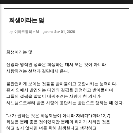
Sketchbook5, 스케치북5
Sketchbook5, 스케치북5
희생이라는 덫
이마르첼리노M
Sep 01, 2020
by
posted
희생이라는 덫
Sketchbook5, 스케치북5
Sketchbook5, 스케치북5
신앙과 영적인 성숙은 희생하는 데서 오는 것이 아니라
.
사랑하려는 선택과 결단에서 온다
.
불완전하게 보이는 것들을 받아들이고 포함시키는 능력이다
관계 안에서 발견되는 타인의 결핍을 인정하고 받아들이며
그들의 결핍을 말없이 메워주려는 사랑에 찬 의지가
.
하느님으로부터 받은 사랑에 응답하는 방법으로 행하는 데 있다
“
” (
12,7)
내가 원하는 것은 희생제물이 아니라 자비다
마태
희생은 본래 좋은 것이었지만 본래의 취지가 사라진 것은
하고 싶지 않지만 너를 위해 희생한다고 생각하고