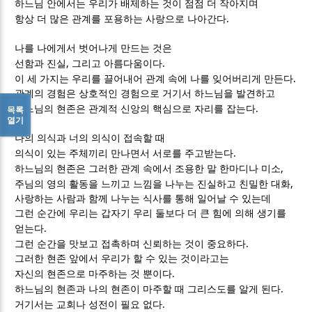
하느님 안에서는 우리가 배제하는 것이 점점 더 작아지며
.
항상 더 많은 관계를 포용하는 사랑으로 나아간다
나를 나에게서 벗어나게 만드는 것은
,
.
선함과 진실
그리고 아름다움이다
.
이 세 가지는 우리를 끌어내어 관계 속에 나를 잊어버리게 만든다
관계의 경험은 상호적인 경험으로 거기서 하느님을 발견하고
.
목록
하느님의 현존은 관계적 신앙의 핵심으로 자리를 잡는다
열기
나의 의식과 너의 의식이 접속할 때
.
의식이 있는 주체끼리 만나면서 서로를 주고받는다
,
하느님의 현존은 그러한 관계 속에서 조용한 말 한마디나 미소
,
주님의 영의 활동을 느끼고 느낌을 나누는 진실하고 친밀한 대화
사랑하는 사람과 함께 나누는 식사를 통해 일어날 수 있는데
그런 순간에 우리는 갑자기 우리 둘보다 더 큰 힘에 의해 생기를
.
얻는다
.
그런 순간을 맛보고 접촉하며 신뢰하는 것이 중요하다
그러한 현존 앞에서 우리가 할 수 있는 것이라고는
.
자신의 현존으로 마주하는 것 뿐이다
.
하느님의 현존과 나의 현존이 마주할 때 그리스도를 알게 된다
.
거기서는 교회나 성전이 필요 없다