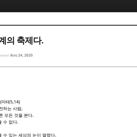
5, 스케치북5
5, 스케치북5
계의 축제다.
Aug 24, 2020
posted
5, 스케치북5
5, 스케치북5
 (
5,14)
마태
,
 전하는 사람
.
른 모든 것을 본다
.
 수 없다
.
볼 수 있는 세상의 눈이 열렸다