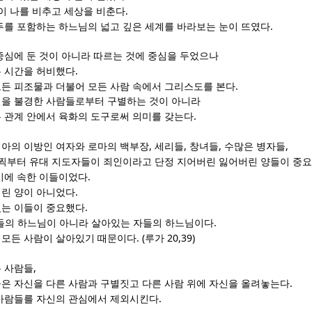
.
빛이 나를 비추고 세상을 비춘다
.
두를 포함하는 하느님의 넓고 깊은 세계를 바라보는 눈이 뜨였다
중심에 둔 것이 아니라 따르는 것에 중심을 두었으나
.
 시간을 허비했다
.
든 피조물과 더불어 모든 사람 속에서 그리스도를 본다
을 불경한 사람들로부터 구별하는 것이 아니라
.
 관계 안에서 육화의 도구로써 의미를 갖는다
,
,
,
,
아의 이방인 여자와 로마의 백부장
세리들
창녀들
수많은 병자들
찍부터 유대 지도자들이 죄인이라고 단정 지어버린 잃어버린 양들이 중
.
비에 속한 이들이었다
.
린 양이 아니었다
.
있는 이들이 중요했다
.
들의 하느님이 아니라 살아있는 자들의 하느님이다
. (
20,39)
 모든 사람이 살아있기 때문이다
루가
,
 사람들
.
은 자신을 다른 사람과 구별짓고 다른 사람 위에 자신을 올려놓는다
.
사람들를 자신의 관심에서 제외시킨다