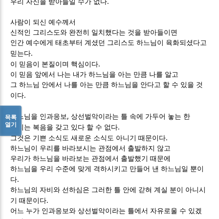
.
우리 자신을 받아들일 수가 없다
사람이 되신 예수께서
신적인 그리스도와 완전히 일치했다는 것을 받아들이면
인간 예수에게 태초부터 계셨던 그리스도 하느님이 육화되셨다고
.
믿는다
.
이 믿음이 본질이며 핵심이다
이 믿음 앞에서 나는 내가 하느님을 아는 만큼 나를 알고
그 하느님 안에서 나를 아는 만큼 하느님을 안다고 할 수 있을 것
.
이다
,
목록
하느님을 인과응보
상선벌악이라는 틀 속에 가두어 놓는 한
열기
.
우리는 복음을 갖고 있다 할 수 없다
.
그것은 기쁜 소식도 새로운 소식도 아니기 때문이다
하느님이 우리를 바라보시는 관점에서 출발하지 않고
우리가 하느님을 바라보는 관점에서 출발했기 때문에
하느님을 우리 수준에 맞게 격하시키고 만들어 낸 하느님일 뿐이
.
다
하느님의 자비와 선하심은 그러한 틀 안에 갇혀 계실 분이 아니시
.
기 때문이다
어느 누가 인과응보와 상선벌악이라는 틀에서 자유로울 수 있겠