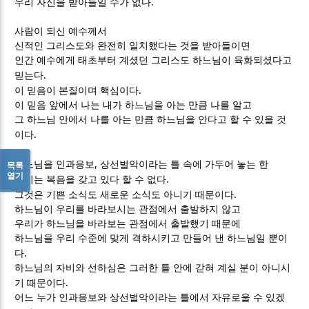
.
우리 자신을 받아들일 수가 없다
사람이 되신 예수께서
신적인 그리스도와 완전히 일치했다는 것을 받아들이면
인간 예수에게 태초부터 계셨던 그리스도 하느님이 육화되셨다고
.
믿는다
.
이 믿음이 본질이며 핵심이다
이 믿음 앞에서 나는 내가 하느님을 아는 만큼 나를 알고
그 하느님 안에서 나를 아는 만큼 하느님을 안다고 할 수 있을 것
.
이다
,
목록
하느님을 인과응보
상선벌악이라는 틀 속에 가두어 놓는 한
열기
.
우리는 복음을 갖고 있다 할 수 없다
.
그것은 기쁜 소식도 새로운 소식도 아니기 때문이다
하느님이 우리를 바라보시는 관점에서 출발하지 않고
우리가 하느님을 바라보는 관점에서 출발했기 때문에
하느님을 우리 수준에 맞게 격하시키고 만들어 낸 하느님일 뿐이
.
다
하느님의 자비와 선하심은 그러한 틀 안에 갇혀 계실 분이 아니시
.
기 때문이다
어느 누가 인과응보와 상선벌악이라는 틀에서 자유로울 수 있겠