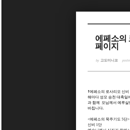
Sketchbook
Sketchbook
에페소의 
페이지
고도미니코
by
post
Sketchbook
Sketchbook
☨에페소의 로사리오 신비 
해마다 성모 승천 대축일
과 함께 모님께서 예루살
바칩니다.
<
에페소의 묵주기도
5
단
>
신비
1
단