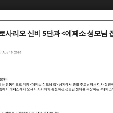
5, 스케치북5
5, 스케치북5
로사리오 신비 5단과 <에페소 성모님 집
Aug 16, 2020
ed
5, 스케치북5
5, 스케치북5
5단☨
에는 전통적으로 터키 <에페소 성모님 집> 성지에서 관할 주교님께서 미사 집전
렘에서 에페소에서 오셔서 사시다가 승천하신 성모님 생애를 묵상하는 <에페소의