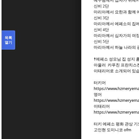
예수님께서 십자가 위에
신비
2
단
마리아께서 요한과 함께
신비
3
단
마리아께서 에페소의 집에
신비
4
단
마리아께서 십자가의 여정
목록
신비
5
단
열기
마리아께서 하늘 나라의 
☨에페소 성모님 집 성지 
아울러 카푸친 프란치스칸
이태리어로 소개되어 있
터키어
https://www.hzmeryema
영어
https://www.hzmeryema
이태리어
https://www.hzmeryema
터키 에페소 평화 관상 기
고인현 도미니코 ofm