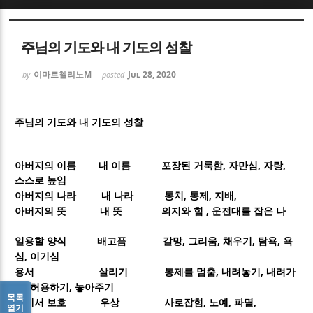
Sketchbook5, 스케치북5
Sketchbook5, 스케치북5
주님의 기도와 내 기도의 성찰
이마르첼리노M
Jul 28, 2020
by
posted
주님의 기도와 내 기도의 성찰
Sketchbook5, 스케치북5
Sketchbook5, 스케치북5
내 이름
,
,
,
아버지의 이름
포장된 거룩함
자만심
자랑
스스로 높임
내 나라
,
,
,
아버지의 나라
통치
통제
지배
내 뜻
,
아버지의 뜻
의지와 힘
운전대를 잡은 나
배고픔
,
,
,
,
일용할 양식
갈망
그리움
채우기
탐욕
욕
,
심
이기심
살리기
,
,
용서
통제를 멈춤
내려놓기
내려가
,
,
기
허용하기
놓아주기
목록
우상
,
,
,
악에서 보호
사로잡힘
노예
파멸
열기