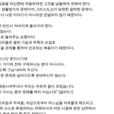
.
말씀을 자신한테 적용하려면 그것을 남들에게 전해야 한다
.
 생활방식의 문제이며 그리스도교가 당면한 절박한 문제다
.
서 나온 이야기가 아니라면 전달되지 않기 때문이다
.
은 반드시 아버지께 돌아가야 한다
.
 않는다
.
으로 돌려주는 순환이다
진리들은 열린 가슴과 부축의 손길로
.
을 관계를 통하여 선포되는 복음이기 때문이다
지니신 분이시기에
.
도 거기에 전혀 구애되시는 분이 아니시다
.
가도록 그냥 내버려 두신다
.
로운 존재로 살아가도록 관여하시지 않는다
.
해방시켜주셔서 우리는 자유의 몸이 되었습니다
” (
5,1)
고 다시는 종의 멍에를 메지 마십시오
갈라
,
가르침과 두려움
의심으로부터 하느님을 자유롭게 해드리고
 스스로 희생자라는 피해의식과 어린 시절에 받은 상처에서
.
은 평생 해야 할 힘든 작업이다