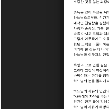
소중한 것을 잃는 과정
중독은 깊이 좌절된 욕
,
하느님으로부터
인간관
내적인 친밀함을 경험하
,
,
사랑과 존중심
기쁨
친
술을 마시고 도박과 섹
그렇게 아무짝에도 소용
헛된 노력을 되풀이하는
여기에 한 걸음 더 나
하느님과 이웃과의 단
욕망과 그로 인한 깊은
그런데 그것이 역설적이
바닥이라는 한계를 경험
하느님께 눈을 돌리기 
하느님의 자유와 인간의
“
사람에게 자유를 주는 
인간이 만든 틀에 갇혀
하느님의 자유가 해방의