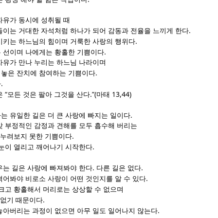
자유가 동시에 성취될 때
.
들이는 거대한 자석처럼 하나가 되어 감동과 전율을 느끼게 한다
.
시키는 하느님의 힘이며 거룩한 사랑의 행위다
.
 선이며 나에게는 황홀한 기쁨이다
자유가 만나 누리는 하느님 나라이며
.
려놓은 잔치에 참여하는 기쁨이다
.
다
“
.”(
13,44)
은
모든 것은 팔아 그것을 산다
마태
.
는 유일한 길은 더 큰 사랑에 빠지는 일이다
갖 부정적인 감정과 견해를 모두 흡수해 버리는
.
에 누려보지 못한 기쁨이다
.
 눈이 열리고 깨어나기 시작한다
.
.
우는 길은 사랑에 빠져봐야 한다
다른 길은 없다
.
겪어봐야 비로소 사랑이 어떤 것인지를 알 수 있다
크고 황홀해서 머리로는 상상할 수 없으며
.
 없기 때문이다
.
놓아버리는 과정이 없으면 아무 일도 일어나지 않는다