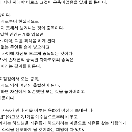
.
이 지난 뒤에야 비로소 그것이 은총이었음을 알게 될 뿐이다
.
망이다
계로부터 현실적으로
.
지 못해서 생겨나는 것이 중독이다
밀한 인간관계를 잃으면
,
,
.
스
마약
과음 과식을 하게 된다
없는 무엇을 손에 넣으려고
.
 사이에 자신도 모르게 중독되는 것이다
아가서 존재론적 중독인 자아도취의 중독은
.
절이라는 결과를 만든다
,
 좌절감에서 오는 중독
.
게도 영적 여정의 출발선이 된다
하면 자신에게 의존했던 모든 것을 놓아버리고
.
때문이다
 자유가 만나 선을 이루는 육화의 여정에 초대된 나
” (
2,12)
법
야고보
을 예수님으로부터 배우고
 계시는 하느님을 자유롭게 해드리려는 마음으로 자유를 찾는 사람에게
.
 소식을 선포하게 될 것이라는 희망에 차 있다