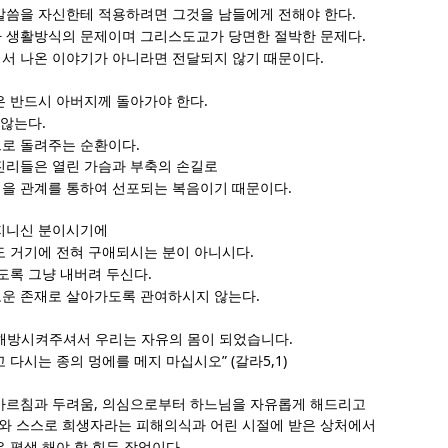
.
말씀을 자신한테 적용하려면 그것을 남들에게 전해야 한다
.
 생활방식의 문제이며 그리스도교가 당면한 절박한 문제다
.
서 나온 이야기가 아니라면 전달되지 않기 때문이다
.
은 반드시 아버지께 돌아가야 한다
.
 않는다
.
으로 돌려주는 순환이다
진리들은 열린 가슴과 부축의 손길로
.
을 관계를 통하여 선포되는 복음이기 때문이다
지니신 분이시기에
.
도 거기에 전혀 구애되시는 분이 아니시다
.
가도록 그냥 내버려 두신다
.
로운 존재로 살아가도록 관여하시지 않는다
.
해방시켜주셔서 우리는 자유의 몸이 되었습니다
” (
5,1)
고 다시는 종의 멍에를 메지 마십시오
갈라
,
가르침과 두려움
의심으로부터 하느님을 자유롭게 해드리고
 스스로 희생자라는 피해의식과 어린 시절에 받은 상처에서
.
은 평생 해야 할 힘든 작업이다