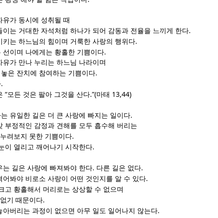
자유가 동시에 성취될 때
.
들이는 거대한 자석처럼 하나가 되어 감동과 전율을 느끼게 한다
.
시키는 하느님의 힘이며 거룩한 사랑의 행위다
.
 선이며 나에게는 황홀한 기쁨이다
자유가 만나 누리는 하느님 나라이며
.
려놓은 잔치에 참여하는 기쁨이다
.
다
“
.”(
13,44)
은
모든 것은 팔아 그것을 산다
마태
.
는 유일한 길은 더 큰 사랑에 빠지는 일이다
갖 부정적인 감정과 견해를 모두 흡수해 버리는
.
에 누려보지 못한 기쁨이다
.
 눈이 열리고 깨어나기 시작한다
.
.
우는 길은 사랑에 빠져봐야 한다
다른 길은 없다
.
겪어봐야 비로소 사랑이 어떤 것인지를 알 수 있다
크고 황홀해서 머리로는 상상할 수 없으며
.
 없기 때문이다
.
놓아버리는 과정이 없으면 아무 일도 일어나지 않는다