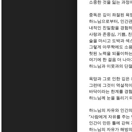
소중한 것을 잃는 과정
중독은 깊이 좌절된 욕
,
하느님으로부터
인간관
내적인 친밀함을 경험하
,
,
사랑과 존중심
기쁨
친
술을 마시고 도박과 섹
그렇게 아무짝에도 소용
헛된 노력을 되풀이하는
여기에 한 걸음 더 나
하느님과 이웃과의 단
욕망과 그로 인한 깊은
그런데 그것이 역설적이
바닥이라는 한계를 경험
하느님께 눈을 돌리기 
하느님의 자유와 인간의
“
사람에게 자유를 주는 
인간이 만든 틀에 갇혀
하느님의 자유가 해방의