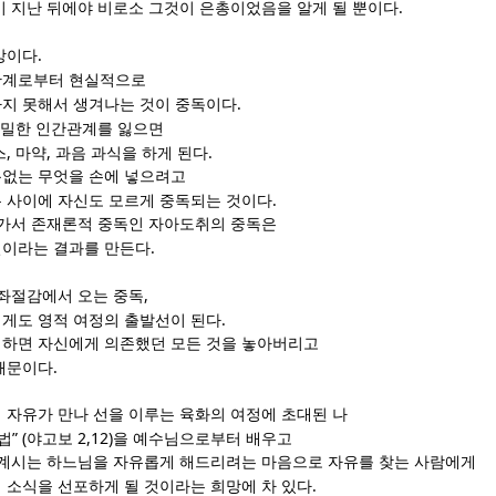
.
이 지난 뒤에야 비로소 그것이 은총이었음을 알게 될 뿐이다
.
망이다
계로부터 현실적으로
.
지 못해서 생겨나는 것이 중독이다
밀한 인간관계를 잃으면
,
,
.
스
마약
과음 과식을 하게 된다
없는 무엇을 손에 넣으려고
.
 사이에 자신도 모르게 중독되는 것이다
아가서 존재론적 중독인 자아도취의 중독은
.
절이라는 결과를 만든다
,
 좌절감에서 오는 중독
.
게도 영적 여정의 출발선이 된다
하면 자신에게 의존했던 모든 것을 놓아버리고
.
때문이다
 자유가 만나 선을 이루는 육화의 여정에 초대된 나
” (
2,12)
법
야고보
을 예수님으로부터 배우고
 계시는 하느님을 자유롭게 해드리려는 마음으로 자유를 찾는 사람에게
.
 소식을 선포하게 될 것이라는 희망에 차 있다