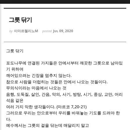
Sketchbook5, 스케치북5
Sketchbook5, 스케치북5
그릇 닦기
이마르첼리노M
Jul 09, 2020
by
posted
그릇 닦기
Sketchbook5, 스케치북5
Sketchbook5, 스케치북5
포도나무에 연결된 가지들은 안에서부터 깨끗한 그릇으로 남아있
기 위하여
.
깨어있으려는 긴장을 멈추지 않는다
.
참으로 사람을 더럽히는 것들은 안에서 나오는 것들이다
무의식이라는 마음에서 나오는 것
,
,
,
,
,
,
,
,
,
,
음행
도둑질
살인
간음
악의
사기
방탕
시기
중상
교만
어리
석음 같은
. (
7,20-21)
여러 가지 악한 생각들이다
마르코
그러므로 우리는 안으로부터 우리를 바꿔놓는 기도를 드려야 한
.
다
예수께서는 그릇의 겉을 닦는데 매달리지 말고