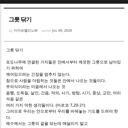
Sketchbook5, 스케치북5
Sketchbook5, 스케치북5
그릇 닦기
이마르첼리노M
Jul 09, 2020
by
posted
그릇 닦기
Sketchbook5, 스케치북5
Sketchbook5, 스케치북5
포도나무에 연결된 가지들은 안에서부터 깨끗한 그릇으로 남아있
기 위하여
.
깨어있으려는 긴장을 멈추지 않는다
.
참으로 사람을 더럽히는 것들은 안에서 나오는 것들이다
무의식이라는 마음에서 나오는 것
,
,
,
,
,
,
,
,
,
,
음행
도둑질
살인
간음
악의
사기
방탕
시기
중상
교만
어리
석음 같은
. (
7,20-21)
여러 가지 악한 생각들이다
마르코
그러므로 우리는 안으로부터 우리를 바꿔놓는 기도를 드려야 한
.
다
예수께서는 그릇의 겉을 닦는데 매달리지 말고