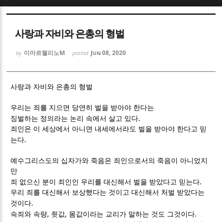
Sketchbook5, 스케치북5
Sketchbook5, 스케치북5
사랑과 자비와 은총의 형벌
이마르첼리노M
Jun 08, 2020
by
posted
사랑과 자비와 은총의 형벌
Sketchbook5, 스케치북5
Sketchbook5, 스케치북5
우리는 죄를 지으면 당연히 벌을 받아야 한다는
.
징벌하는 정의라는 논리 속에서 살고 있다
죄인은 이 세상에서 아니면 내세에서라도 벌을 받아야 한다고 믿
.
는다
예수그리스도의 십자가와 죽음은 죄인으로서의 죽음이 아니었지
만
.
죄 없으신 분이 죄인인 우리를 대신해서 벌을 받았다고 믿는다
우리 죄를 대신해서 보상했다는 것이고 대신해서 처벌 받았다는
.
것이다
,
,
.
속죄와 속량
죗값
몸값이라는 교리가 말하는 것도 그것이다