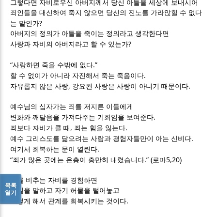
그렇다면 자비로우신 아버지께서 당신 아들을 세상에 보내시어
죄인들을 대신하여 죽지 않으면 당신의 진노를 가라앉힐 수 없다
?
는 말인가
아버지의 정의가 아들을 죽이는 정의라고 생각한다면
?
사랑과 자비의 아버지라고 할 수 있는가
“
.”
사랑하면 죽을 수밖에 없다
.
할 수 없이가 아니라 자진해서 죽는 죽음이다
,
.
자유롭지 않은 사랑
강요된 사랑은 사랑이 아니기 때문이다
예수님의 십자가는 죄를 저지른 이들에게
.
변화와 깨달음을 가져다주는 기회임을 보여준다
,
.
죄보다 자비가 클 때
죄는 힘을 잃는다
.
예수 그리스도를 닮으려는 사람과 경험자들만이 아는 신비다
.
여기서 회복하는 문이 열린다
“
.” (
5,20)
죄가 많은 곳에는 은총이 충만히 내렸습니다
로마
죄를 비추는 자비를 경험하면
목록
진실을 말하고 자기 허물을 털어놓고
열기
.
그렇게 해서 관계를 회복시키는 것이다