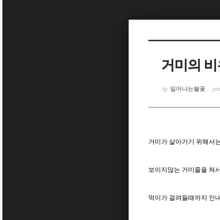
Sketchbook
Sketchbook
거미의 비
일어나는불꽃
by
po
Sketchbook
Sketchbook
거미가 살아가기 위해서
보이지않는 거미줄을 쳐
먹이가 걸려들때까지 인