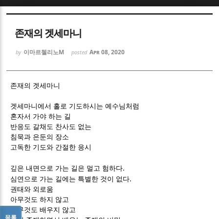
Sketchbook5, 스케치북5
Sketchbook5, 스케치북5
존재의 겟세마니
이마르첼리노M
Apr 08, 2020
by
posted
존재의 겟세마니
Sketchbook5, 스케치북5
Sketchbook5, 스케치북5
겟세마니에서 홀로 기도하시는 예수님처럼
혼자서 가야 하는 길
반응도 갈채도 찬사도 없는
침묵과 은둔의 장소
고독한 기도와 간절한 응시
.
깊은 내면으로 가는 길은 멀고 험하다
.
심연으로 가는 길에는 특별한 것이 없다
권태와 외로움
아무것도 하지 않고
아무것도 배우지 않고
목록