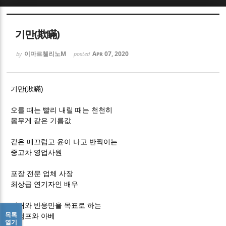
Sketchbook5, 스케치북5
Sketchbook5, 스케치북5
기만(欺瞞)
이마르첼리노M
Apr 07, 2020
by
posted
(
)
기만
欺瞞
Sketchbook5, 스케치북5
Sketchbook5, 스케치북5
오를 때는 빨리 내릴 때는 천천히
몸무게 같은 기름값
겉은 매끄럽고 윤이 나고 반짝이는
중고차 영업사원
포장 전문 업체 사장
최상급 연기자인 배우
기대와 반응만을 목표로 하는
목록
트럼프와 아베
열기