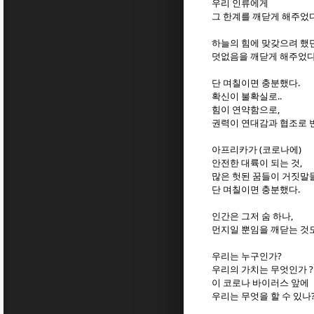
우리 인류에게
그 한계를 깨닫게 해주었다
하늘의 힘에 맞갖으려 했
덧없음을 깨닫게 해주었다
단 며칠이면 충분했다.
확신이 불확실로..
힘이 연약함으로,
권력이 연대감과 협조로 
아프리카가 (코로나에)
안전한 대륙이 되는 것,
많은 헛된 꿈들이 거짓말
단 며칠이면 충분했다.
인간은 그저 숨 하나,
먼지일 뿐임을 깨닫는 것도
우리는 누구인가?
우리의 가치는 무엇인가 ?
이 코로나 바이러스 앞에
우리는 무엇을 할 수 있나