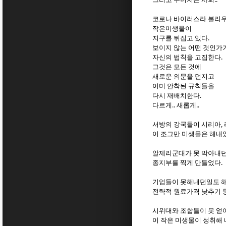
코로나 바이러스라 불리
작은미생물이
지구를 뒤집고 있다.
보이지 않는 어떤 것인가
자신의 법칙을 고집한다.
그것은 모든 것에
새로운 의문을 던지고
이미 안착된 규칙들을
다시 재배치한다.
다르게.. 새롭게..
서방의 강국들이 시리아, 
이 조그만 미생물은 해내
알제리군대가 못 막아내
종지부를 찍게 만들었다.
기업들이 못해내던일도 해냈
전략적 원료가격 낮추기 등
시위대와 조합들이 못 얻
이 작은 미생물이 성취해 