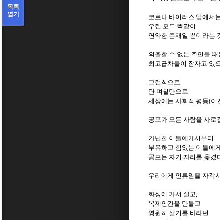
목록
열기
코로나 바이러스 앞에서
우린 모두 똑같이
연약한 존재일 뿐이라는 것
외출할 수 없는 주인들 때
최고급차들이 잠자고 있
그런식으로
단 며칠만으로
세상에는 사회적 평등(이
공포가 모든 사람을 사로
가난한 이들에게서부터
부유하고 힘있는 이들에게
공포는 자기 자리를 옮겼다
우리에게 인류임을 자각시
화성에 가서 살고,
복제인간을 만들고
영원히 살기를 바라던