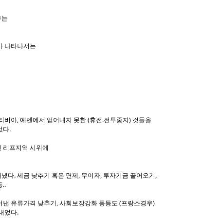
우는
가 나타나서는
리비아, 예멘에서 얻어내지 못한 (휴전.전투중지) 것들을
었다.
던 리프지역 시위에
다. 세금 낮추기 혹은 면제, 무이자, 투자기금 끌어오기,
..
어낸 유류가격 낮추기, 사회보장강화 등등도 (프랑스경우)
내었다.