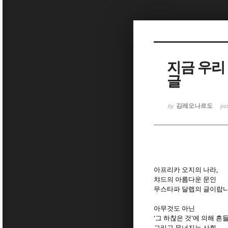
Sketchbook
Sketchbook
지금 우리
글
김레오나르도
by
po
Sketchbook
Sketchbook
아프리카 오지의 나라,
챠드의 아름다운 문인
무스타파 달렙의 글이랍니
아무것도 아닌
'그 하찮은 것'에 의해 
그리고 무너지는 사회..