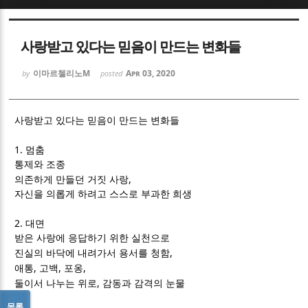
Sketchbook5, 스케치북5
Sketchbook5, 스케치북5
사랑받고 있다는 믿음이 만드는 변화들
이마르첼리노M
Apr 03, 2020
by
posted
사랑받고 있다는 믿음이 만드는 변화들
Sketchbook5, 스케치북5
Sketchbook5, 스케치북5
1.
멈춤
통제와 조종
,
의존하게 만들던 거짓 사랑
자신을 의롭게 하려고 스스로 부과한 희생
2.
대면
받은 사랑에 응답하기 위한 실천으로
,
진실의 바닥에 내려가서 용서를 청함
,
,
,
애통
고백
포옹
,
둘이서 나누는 위로
감동과 감격의 눈물
목록