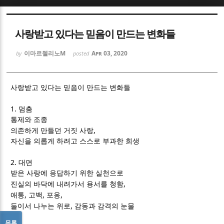
Sketchbook5, 스케치북5
Sketchbook5, 스케치북5
사랑받고 있다는 믿음이 만드는 변화들
이마르첼리노M
Apr 03, 2020
by
posted
사랑받고 있다는 믿음이 만드는 변화들
Sketchbook5, 스케치북5
Sketchbook5, 스케치북5
1.
멈춤
통제와 조종
,
의존하게 만들던 거짓 사랑
자신을 의롭게 하려고 스스로 부과한 희생
2.
대면
받은 사랑에 응답하기 위한 실천으로
,
진실의 바닥에 내려가서 용서를 청함
,
,
,
애통
고백
포옹
,
둘이서 나누는 위로
감동과 감격의 눈물
목록