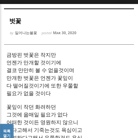
Sketchbook5, 스케치북5
Sketchbook5, 스케치북5
벗꽃
일어나는불꽃
Mar 30, 2020
by
posted
금방핀 벗꽃은 작지만
Sketchbook5, 스케치북5
Sketchbook5, 스케치북5
언젠가 만개할 것이기에
결코 만만히 볼 수 없을것이며
만개한 벗꽃은 언젠가 꽃잎이
다 떨어질것이기에 또한 우쭐할
필요가 없을 것이다
꽃잎이 작던 화려하던
그것에 읆매일 필요가 없다
어떠한 것이든 영원하지 않으니
작다고해서 기죽는것도 욕심이고
목록
열기
화려하다고해서 우쭐한것도 욕심