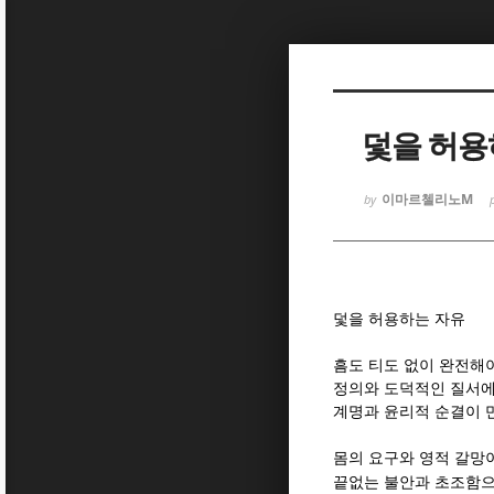
Sketchbook
Sketchbook
덫을 허용
이마르첼리노M
by
Sketchbook
Sketchbook
덫을 허용하는 자유
흠도 티도 없이 완전해
정의와 도덕적인 질서에
계명과 윤리적 순결이 
몸의 요구와 영적 갈망
끝없는 불안과 초조함으