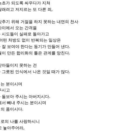
녹초가 되도록 싸우다가 지쳐
,
달래려고 저지르는 또 다른 죄
맞추기 위해 거절을 하지 못하는 내면의 천사
차이에서 오는 간격을
 시도들이 실패로 돌아가고
 어떤 처방도 없이 반복되는 일상은
.
 잘 보여야 한다는 동기가 만들어 낸다
.
월이 만든 합리화의 틀은 관계를 망친다
받아들이지 못하는 건
.
 그릇된 인식에서 나온 것일 때가 많다
시는 분이시며
주시고
.
 돌보아 주시는 아버지시다
에서 빼내 주시는 분이시며
.
비의 품이시다
대로의 나를 사랑하시니
,
고 놓아주어라