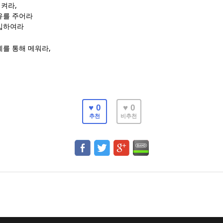
,
시켜라
유를 주어라
입하여라
,
계를 통해 메워라
♥ 0
♥ 0
추천
비추천