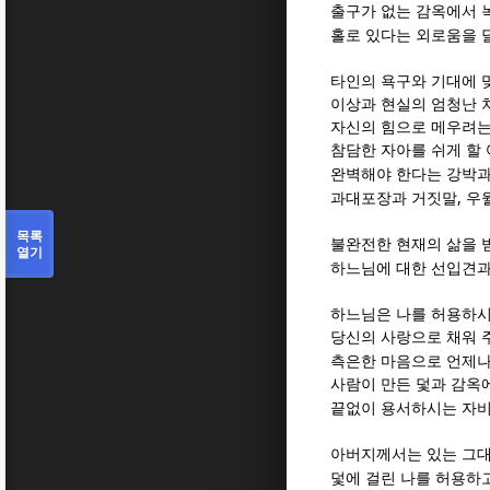
출구가 없는 감옥에서 
홀로 있다는 외로움을 
타인의 욕구와 기대에 
이상과 현실의 엄청난 
자신의 힘으로 메우려는
참담한 자아를 쉬게 할
완벽해야 한다는 강박과
,
과대포장과 거짓말
우
목록
불완전한 현재의 삶을 
열기
하느님에 대한 선입견과
하느님은 나를 허용하
당신의 사랑으로 채워 
측은한 마음으로 언제나
사람이 만든 덫과 감옥
끝없이 용서하시는 자
아버지께서는 있는 그
덫에 걸린 나를 허용하