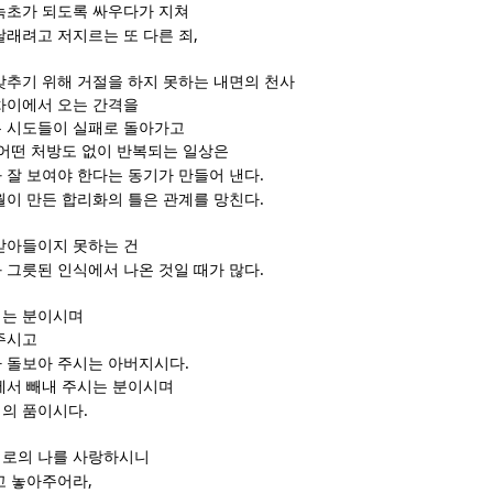
녹초가 되도록 싸우다가 지쳐
,
달래려고 저지르는 또 다른 죄
맞추기 위해 거절을 하지 못하는 내면의 천사
차이에서 오는 간격을
 시도들이 실패로 돌아가고
 어떤 처방도 없이 반복되는 일상은
.
 잘 보여야 한다는 동기가 만들어 낸다
.
월이 만든 합리화의 틀은 관계를 망친다
받아들이지 못하는 건
.
 그릇된 인식에서 나온 것일 때가 많다
시는 분이시며
주시고
.
 돌보아 주시는 아버지시다
에서 빼내 주시는 분이시며
.
비의 품이시다
대로의 나를 사랑하시니
,
고 놓아주어라