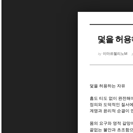
Sketchbook
Sketchbook
덫을 허용
이마르첼리노M
by
Sketchbook
Sketchbook
덫을 허용하는 자유
흠도 티도 없이 완전해
정의와 도덕적인 질서에
계명과 윤리적 순결이 
몸의 요구와 영적 갈망
끝없는 불안과 초조함으