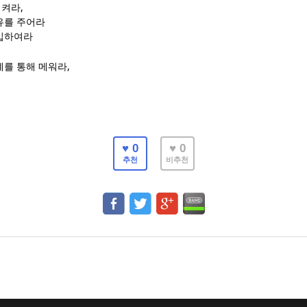
,
시켜라
유를 주어라
입하여라
,
계를 통해 메워라
♥ 0
♥ 0
추천
비추천