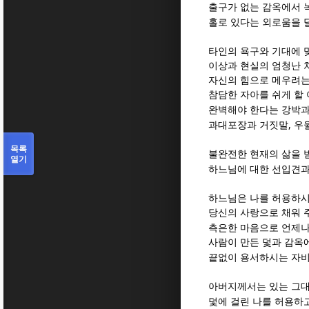
출구가 없는 감옥에서 
홀로 있다는 외로움을 
타인의 욕구와 기대에 
이상과 현실의 엄청난 
자신의 힘으로 메우려는
참담한 자아를 쉬게 할
완벽해야 한다는 강박과
,
과대포장과 거짓말
우
목록
불완전한 현재의 삶을 
열기
하느님에 대한 선입견과
하느님은 나를 허용하
당신의 사랑으로 채워 
측은한 마음으로 언제나
사람이 만든 덫과 감옥
끝없이 용서하시는 자
아버지께서는 있는 그
덫에 걸린 나를 허용하