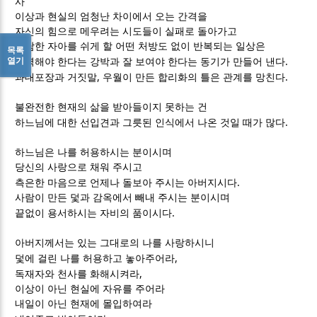
사
이상과 현실의 엄청난 차이에서 오는 간격을
자신의 힘으로 메우려는 시도들이 실패로 돌아가고
참담한 자아를 쉬게 할 어떤 처방도 없이 반복되는 일상은
목록
.
열기
완벽해야 한다는 강박과 잘 보여야 한다는 동기가 만들어 낸다
,
.
과대포장과 거짓말
우월이 만든 합리화의 틀은 관계를 망친다
불완전한 현재의 삶을 받아들이지 못하는 건
.
하느님에 대한 선입견과 그릇된 인식에서 나온 것일 때가 많다
하느님은 나를 허용하시는 분이시며
당신의 사랑으로 채워 주시고
.
측은한 마음으로 언제나 돌보아 주시는 아버지시다
사람이 만든 덫과 감옥에서 빼내 주시는 분이시며
.
끝없이 용서하시는 자비의 품이시다
아버지께서는 있는 그대로의 나를 사랑하시니
,
덫에 걸린 나를 허용하고 놓아주어라
,
독재자와 천사를 화해시켜라
이상이 아닌 현실에 자유를 주어라
내일이 아닌 현재에 몰입하여라