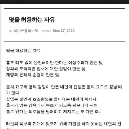
Sketchbook5, 스케치북5
Sketchbook5, 스케치북5
덫을 허용하는 자유
이마르첼리노M
Mar 27, 2020
by
posted
덫을 허용하는 자유
Sketchbook5, 스케치북5
Sketchbook5, 스케치북5
흠도 티도 없이 완전해야만 한다는 이상주의가 만든 덫
정의와 도덕적인 질서에 대한 갈망이 만든 덫
계명과 윤리적 순결이 만든 덫
몸의 요구와 영적 갈망이 만든 내면의 전쟁은
몸의 요구로 끝날 때
가 많다
.
,
끝없는 불안과 초조함으로 몰아대는 내면의 독재자
출구가 없는 감옥에서 녹초가 되도록 싸우다가 지쳐
,
홀로 있다는 외로움을 달래려고 저지르는 또 다른 죄
타인의 욕구와 기대에 맞추기 위해 거절을 하지 못하는 내면의 천