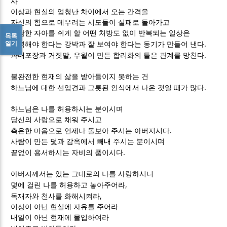
사
이상과 현실의 엄청난 차이에서 오는 간격을
자신의 힘으로 메우려는 시도들이 실패로 돌아가고
참담한 자아를 쉬게 할 어떤 처방도 없이 반복되는 일상은
목록
.
열기
완벽해야 한다는 강박과 잘 보여야 한다는 동기가 만들어 낸다
,
.
과대포장과 거짓말
우월이 만든 합리화의 틀은 관계를 망친다
불완전한 현재의 삶을 받아들이지 못하는 건
.
하느님에 대한 선입견과 그릇된 인식에서 나온 것일 때가 많다
하느님은 나를 허용하시는 분이시며
당신의 사랑으로 채워 주시고
.
측은한 마음으로 언제나 돌보아 주시는 아버지시다
사람이 만든 덫과 감옥에서 빼내 주시는 분이시며
.
끝없이 용서하시는 자비의 품이시다
아버지께서는 있는 그대로의 나를 사랑하시니
,
덫에 걸린 나를 허용하고 놓아주어라
,
독재자와 천사를 화해시켜라
이상이 아닌 현실에 자유를 주어라
내일이 아닌 현재에 몰입하여라