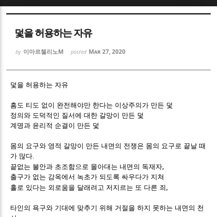
Sketchbook5, 스케치북5
Sketchbook5, 스케치북5
덫을 허용하는 자유
이마르첼리노M
Mar 27, 2020
by
posted
덫을 허용하는 자유
Sketchbook5, 스케치북5
Sketchbook5, 스케치북5
흠도 티도 없이 완전해야만 한다는 이상주의가 만든 덫
정의와 도덕적인 질서에 대한 갈망이 만든 덫
계명과 윤리적 순결이 만든 덫
몸의 요구와 영적 갈망이 만든 내면의 전쟁은
몸의 요구로 끝날 때
가 많다
.
,
끝없는 불안과 초조함으로 몰아대는 내면의 독재자
출구가 없는 감옥에서 녹초가 되도록 싸우다가 지쳐
,
홀로 있다는 외로움을 달래려고 저지르는 또 다른 죄
타인의 욕구와 기대에 맞추기 위해 거절을 하지 못하는 내면의 천