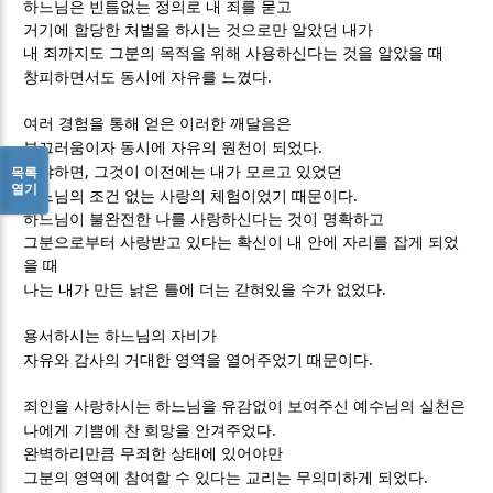
하느님은 빈틈없는 정의로 내 죄를 묻고
거기에 합당한 처벌을 하시는 것으로만 알았던 내가
내 죄까지도 그분의 목적을 위해 사용하신다는 것을 알았을 때
.
창피하면서도 동시에 자유를 느꼈다
여러 경험을 통해 얻은 이러한 깨달음은
.
부끄러움이자 동시에 자유의 원천이 되었다
,
목록
왜냐하면
그것이 이전에는 내가 모르고 있었던
열기
.
하느님의 조건 없는 사랑의 체험이었기 때문이다
하느님이 불완전한 나를 사랑하신다는 것이 명확하고
그분으로부터 사랑받고 있다는 확신이 내 안에 자리를 잡게 되었
을 때
.
나는 내가 만든 낡은 틀에 더는 갇혀있을 수가 없었다
용서하시는 하느님의 자비가
.
자유와 감사의 거대한 영역을 열어주었기 때문이다
죄인을 사랑하시는 하느님을 유감없이 보여주신 예수님의 실천은
.
나에게 기쁨에 찬 희망을 안겨주었다
완벽하리만큼 무죄한 상태에 있어야만
.
그분의 영역에 참여할 수 있다는 교리는 무의미하게 되었다