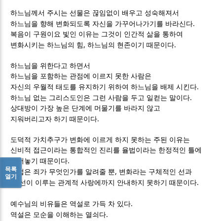
하느님께서 주시는 선물은 끊임없이 배우고 성숙해져서
.
하느님을 향해 변화되도록 자신을 가꾸어나가기를 바라신다
복음이 구원이요 빛인 이유는 그것이 인간적 삶을 통하여
,
.
변화시키는 하느님의 힘
하느님의 현존이기 때문이다
하느님을 위한다고 하면서
하느님을 포함하는 관점에 이르지 못한 사람은
.
자신의 우월적 태도를 유지하기 위하여 하느님을 배제 시킨다
.
하느님 없는 그리스도인은 그런 사람을 두고 일컫는 말이다
상대방이 가장 높은 단계에 머물기를 바라지 않고
.
지워버리고자 하기 때문이다
도덕적 가치추구가 변화에 이르게 하지 못하는 주된 이유는
신비적 접근이라는 통합적인 진리를 율법이라는 한정적인 틀에
.
묶어놓기 때문이다
목록
,
율법은 죄가 무엇인가를 알려줄 뿐
변화라는 구체적인 선과
열기
.
그 선이 이루는 관계적 사랑에까지 안내하지 못하기 때문이다
.
예수님의 비유들은 역설로 가득 차 있다
.
역설은 모순을 이해하는 열쇠다