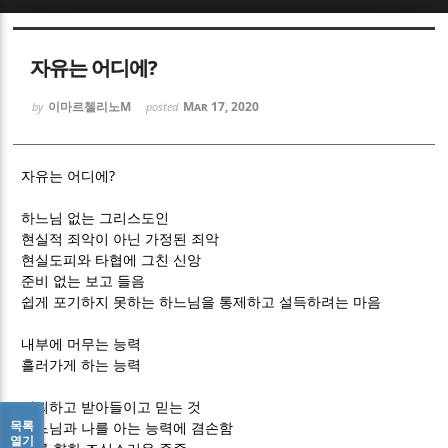
Sketchbook5, 스케치북5
Sketchbook5, 스케치북5
자유는 어디에?
이마르첼리노M
Mar 17, 2020
by
posted
?
자유는 어디에
Sketchbook5, 스케치북5
Sketchbook5, 스케치북5
하느님 없는 그리스도인
현실적 죄악이 아닌 가정된 죄악
현실도피와 타협에 그친 신앙
준비 없는 보고 들음
쉽게 포기하지 못하는 하느님을 통제하고 설득하려는 마음
내부에 머무는 능력
흘러가게 하는 능력
신뢰하고 받아들이고 믿는 것
목록
하느님과 나를 아는 능력에 겸손함
열기