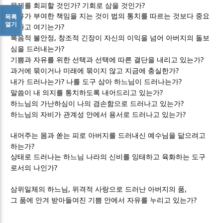
?
?
문제를 회피할 것인가
기회로 삼을 것인가
목록
자유가 부여한 책임을 지는 것이 법의 통치를 따르는 것보다 중요
열기
?
하다고 여기는가
,
복음적 불안정
창조적 긴장이 자신의 이익을 넘어 아버지의 돌보
?
심을 드러내는가
?
기쁨과 자유를 위한 선택과 선택에 따른 결단을 내리고 있는가
?
과거에 묶이거나 미래에 묶이지 않고 지금에 충실한가
?
?
내가 드러나는가
나를 도구 삼아 하느님이 드러나는가
?
말씀이 내 의지를 통치하도록 내어드리고 있는가
?
하느님의 가난하심이 나의 겸손함으로 드러나고 있는가
?
하느님의 자비가 관계성 안에서 용서로 드러나고 있는가
내어주는 몸과 쏟는 피로 아버지를 드러내신 예수님을 닮으려고
?
하는가
상태로 드러나는 하느님 나라의 신비를 잉태하고 육화하는 도구
?
로서의 나인가
,
,
삼위일체의 하느님
위격적 사랑으로 드러난 아버지의 품
?
그 품에 안겨 받아들여진 기쁨 안에서 자유를 누리고 있는가