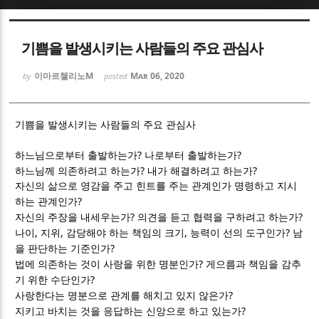
Sketchbook5, 스케치북5
Sketchbook5, 스케치북5
기쁨을 발생시키는 사람들의 주요 관심사
이마르첼리노M
Mar 06, 2020
by
posted
기쁨을 발생시키는 사람들의 주요 관심사
Sketchbook5, 스케치북5
Sketchbook5, 스케치북5
?
?
하느님으로부터 출발하는가
나로부터 출발하는가
?
?
하느님께 의존하려고 하는가
내가 해결하려고 하는가
자신의 삶으로 영감을 주고 힌트를 주는 관계인가 명령하고 지시
?
하는 관계인가
?
?
자신의 주장을 내세우는가
의견을 듣고 협력을 구하려고 하는가
,
,
,
?
나이
지위
감당해야 하는 책임의 크기
능력이 선의 도구인가
남
?
을 판단하는 기준인가
?
법에 의존하는 것이 사랑을 위한 명분인가
게으름과 책임을 감추
?
기 위한 수단인가
?
사랑한다는 명분으로 관계를 해치고 있지 않은가
?
지키고 바치는 것을 응답하는 신앙으로 하고 있는가