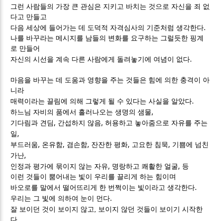
그런 사람들의 가장 큰 관심은 지키고 바치는 것으로 자신을 죄 없
다고 만들고
.
다음 세상에 들어가는 데 도덕적 자격심사의 기준처럼 생각한다
나를 바꾸라는 메시지를 남들의 변화를 요구하는 그럴듯한 핑계
로 만들어
.
자신의 시선을 계속 다른 사람에게 돌려놓기에 여념이 없다
마음을 바꾸는 데 도움과 영향을 주는 것들은 힘에 의한 충격이 아
니라
.
매력이라는 끌림에 의해 그렇게 될 수 있다는 사실을 알았다
,
하느님 자비의 품에서 흘러나오는 생명의 샘물
,
,
기다림과 견딤
간섭하지 않음
허용하고 놓아줌으로 자유를 주는
,
일
,
,
,
,
,
부드러움
온유함
겸손함
잔잔한 평화
고요한 침묵
기쁨에 넘친
,
가난
,
,
인정과 평가에 묶이지 않는 자유
명랑하고 쾌활한 얼굴
등
이런 것들이 뿜어내는 빛이 우리를 끌리게 하는 힘이며
.
바오로를 말에서 떨어뜨리게 한 번쩍이는 빛이라고 생각한다
.
우리는 그 빛에 의하여 눈이 먼다
잘 보이던 것이 보이지 않고,
보이지 않던 것들이 보이기 시작한
다
.