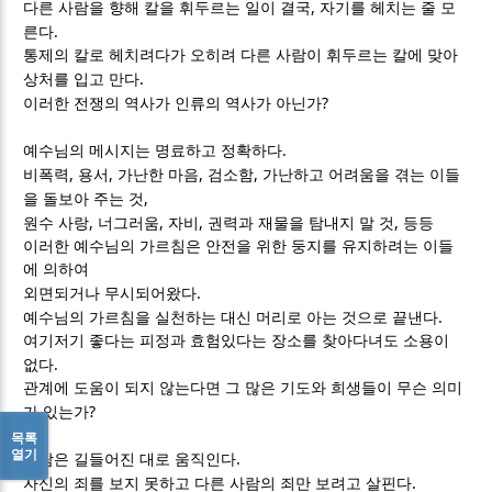
,
다른 사람을 향해 칼을 휘두르는 일이 결국
자기를 헤치는 줄 모
.
른다
통제의 칼로 헤치려다가 오히려 다른 사람이 휘두르는 칼에 맞아
.
상처를 입고 만다
?
이러한 전쟁의 역사가 인류의 역사가 아닌가
.
예수님의 메시지는 명료하고 정확하다
,
,
,
,
비폭력
용서
가난한 마음
검소함
가난하고 어려움을 겪는 이들
,
을 돌보아 주는 것
,
,
,
,
원수 사랑
너그러움
자비
권력과 재물을 탐내지 말 것
등등
이러한 예수님의 가르침은 안전을 위한 둥지를 유지하려는 이들
에 의하여
.
외면되거나 무시되어왔다
.
예수님의 가르침을 실천하는 대신 머리로 아는 것으로 끝낸다
여기저기 좋다는 피정과 효험있다는 장소를 찾아다녀도 소용이
.
없다
관계에 도움이 되지 않는다면 그 많은 기도와 희생들이 무슨 의미
?
가 있는가
목록
열기
.
사람은 길들어진 대로 움직인다
.
자신의 죄를 보지 못하고 다른 사람의 죄만 보려고 살핀다