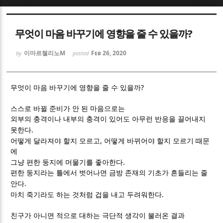
Sketchbook5, 스케치북5
Sketchbook5, 스케치북5
무엇이 마음 바꾸기에 영향을 줄 수 있을까?
이마르첼리노M
Feb 26, 2020
by
posted
?
무엇이 마음 바꾸기에 영향을 줄 수 있을까
Sketchbook5, 스케치북5
Sketchbook5, 스케치북5
스스로 바뀔 준비가 안 된 마음으로는
외부의 충격이나 내부의 충격이 있어도 아무런 반응을 끌어내지
.
못한다
,
어떻게 달라져야 할지 모르고
어떻게 바뀌어야 할지 모르기 때문
에
.
그냥 편한 둥지에 머물기를 좋아한다
편한 둥지라는 틀에서 벗어나면 금방 존재의 기초가 흔들리는 줄
.
안다
.
마치 죽기라도 하는 것처럼 겁을 내고 두려워한다
친구가 아니면 적으로 대하는 극단적 생각이 불러온 결과