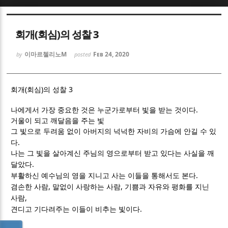
Sketchbook5, 스케치북5
Sketchbook5, 스케치북5
회개(회심)의 성찰 3
이마르첼리노M
Feb 24, 2020
by
posted
회개(회심)의 성찰 3
Sketchbook5, 스케치북5
Sketchbook5, 스케치북5
.
나에게서 가장 중요한 것은 누군가로부터 빛을 받는 것이다
거울이 되고 깨달음을 주는 빛
그 빛으로 두려움 없이 아버지의 넉넉한 자비의 가슴에 안길 수 있
.
다
나는 그 빛을 살아계신 주님의 영으로부터 받고 있다는 사실을 깨
.
달았다
.
부활하신 예수님의 영을 지니고 사는 이들을 통해서도 본다
,
,
겸손한 사람
말없이 사랑하는 사람
기쁨과 자유와 평화를 지닌
,
사람
.
견디고 기다려주는 이들이 비추는 빛이다