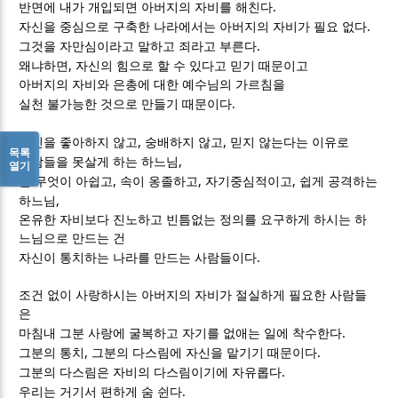
.
반면에 내가 개입되면 아버지의 자비를 해친다
.
자신을 중심으로 구축한 나라에서는 아버지의 자비가 필요 없다
.
그것을 자만심이라고 말하고 죄라고 부른다
,
왜냐하면
자신의 힘으로 할 수 있다고 믿기 때문이고
아버지의 자비와 은총에 대한 예수님의 가르침을
.
실천 불가능한 것으로 만들기 때문이다
,
,
자신을 좋아하지 않고
숭배하지 않고
믿지 않는다는 이유로
목록
,
사람들을 못살게 하는 하느님
열기
,
,
,
늘 무엇이 아쉽고
속이 옹졸하고
자기중심적이고
쉽게 공격하는
,
하느님
온유한 자비보다 진노하고 빈틈없는 정의를 요구하게 하시는 하
느님으로 만드는 건
.
자신이 통치하는 나라를 만드는 사람들이다
조건 없이 사랑하시는 아버지의 자비가 절실하게 필요한 사람들
은
.
마침내 그분 사랑에 굴복하고 자기를 없애는 일에 착수한다
,
.
그분의 통치
그분의 다스림에 자신을 맡기기 때문이다
.
그분의 다스림은 자비의 다스림이기에 자유롭다
.
우리는 거기서 편하게 숨 쉰다