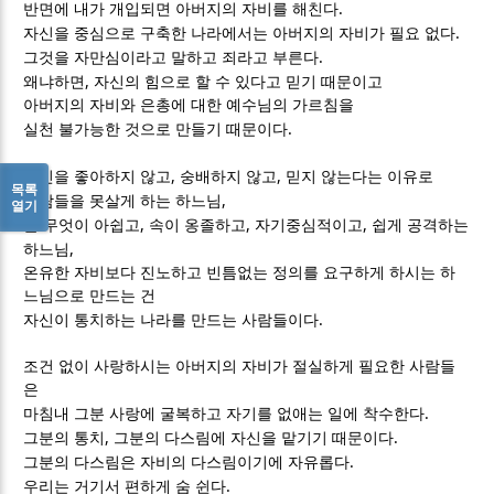
.
반면에 내가 개입되면 아버지의 자비를 해친다
.
자신을 중심으로 구축한 나라에서는 아버지의 자비가 필요 없다
.
그것을 자만심이라고 말하고 죄라고 부른다
,
왜냐하면
자신의 힘으로 할 수 있다고 믿기 때문이고
아버지의 자비와 은총에 대한 예수님의 가르침을
.
실천 불가능한 것으로 만들기 때문이다
,
,
자신을 좋아하지 않고
숭배하지 않고
믿지 않는다는 이유로
목록
,
사람들을 못살게 하는 하느님
열기
,
,
,
늘 무엇이 아쉽고
속이 옹졸하고
자기중심적이고
쉽게 공격하는
,
하느님
온유한 자비보다 진노하고 빈틈없는 정의를 요구하게 하시는 하
느님으로 만드는 건
.
자신이 통치하는 나라를 만드는 사람들이다
조건 없이 사랑하시는 아버지의 자비가 절실하게 필요한 사람들
은
.
마침내 그분 사랑에 굴복하고 자기를 없애는 일에 착수한다
,
.
그분의 통치
그분의 다스림에 자신을 맡기기 때문이다
.
그분의 다스림은 자비의 다스림이기에 자유롭다
.
우리는 거기서 편하게 숨 쉰다